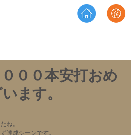
ーディネータ
​TEL.072-873-2270
プライズ
​FAX.072-873-2271
​ホーム
​会社情報
２０００本安打おめ
ざいます。
したね。
えず達成シーンです。