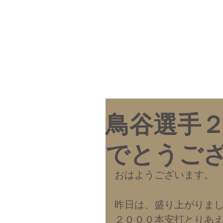
​樹脂加工のコ
​株式会社
鳥谷選手
でとうご
おはようございます。
昨日は、盛り上がりま
２０００本安打とりあ