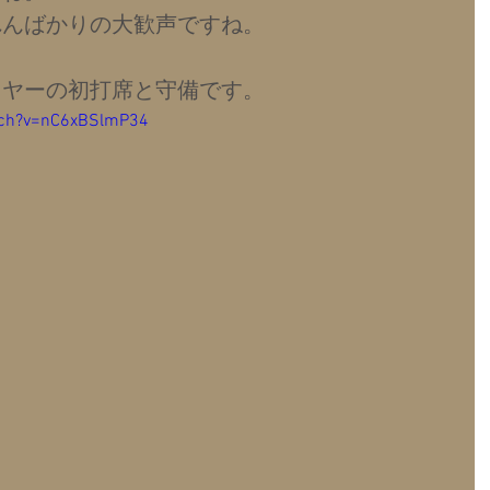
れんばかりの大歓声ですね。
イヤーの初打席と守備です。
tch?v=nC6xBSlmP34