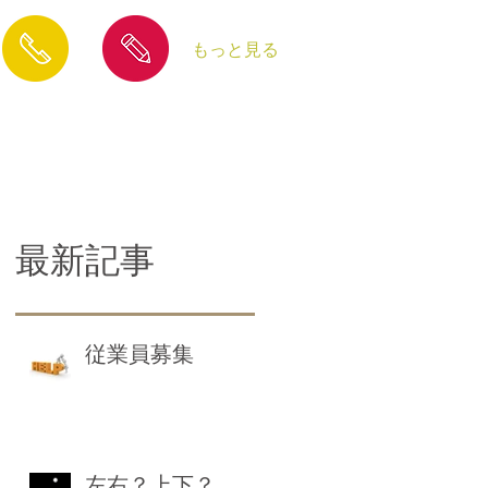
もっと見る
​お問合せ
​ブログ
最新記事
従業員募集
左右？上下？