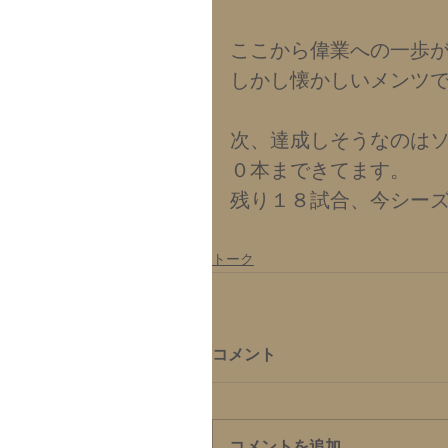
ここから偉業への一歩
しかし懐かしいメンツ
次、達成しそうなのは
０本まできてます。
残り１８試合、今シー
トーク
コメント