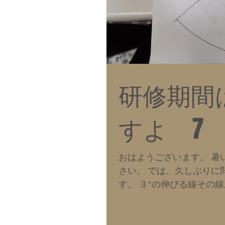
研修期間
すよ 7
おはようございます。 暑
さい。 では、久しぶりに
す。 ３°の伸びる線その
時書き方がわからなくて...