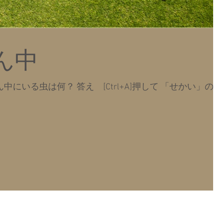
ん中
にいる虫は何？ 答え [Ctrl+A]押して 「せかい」の