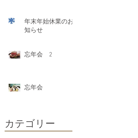
年末年始休業のお
知らせ
忘年会 2
忘年会
だ
当
​カテゴリー