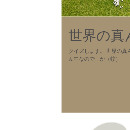
世界の真
クイズします。 世界の真ん中
ん中なので か（蚊）