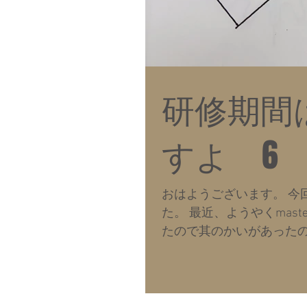
研修期間
すよ 6
おはようございます。 今
た。 最近、ようやくmas
たので其のかいがあったの
心点を原点に置いて作図して