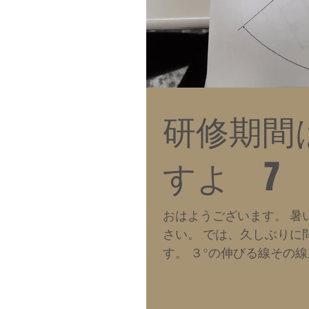
研修期間
すよ 7
おはようございます。 暑
さい。 では、久しぶりに
す。 ３°の伸びる線その
時書き方がわからなくて...