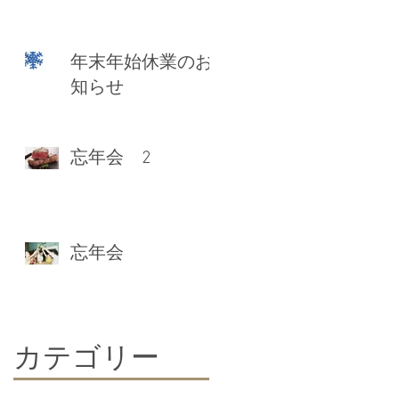
年末年始休業のお
知らせ
忘年会 2
忘年会
だ
当
​カテゴリー