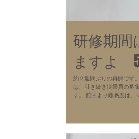
研修期間
ますよ 
約２週間ぶりの再開です。
は、引き続き従業員の募集
す。 前回より難易度は、
の表記のところですね。...